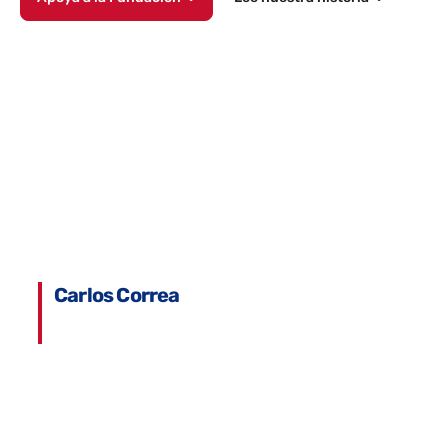
Carlos Correa
Campeonato Mundial STEM de Jugadores de la MLB |
Miami, Florida