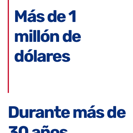
Más de 1
millón de
dólares
In monetary and in-kind support to
communities, across the U.S. and around
the world
Durante más de
30 años,