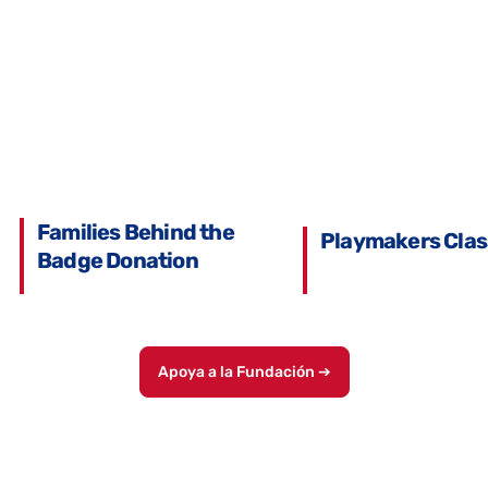
Families Behind the
Playmakers Clas
Badge Donation
Kevin Ginkel throwing out 
2026
| 2026
Apoya a la Fundación ➔