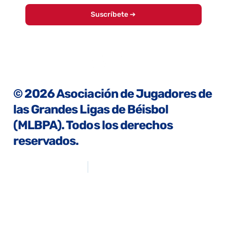
Suscríbete ➔
© 2026 Asociación de Jugadores de
las Grandes Ligas de Béisbol
(MLBPA). Todos los derechos
reservados.
política de privacidad
Condiciones de uso
© 2026 Asociación de Jugadores de las Grandes Ligas de
Béisbol (MLBPA). Todos los derechos reservados. Las marcas
MAJOR LEAGUE BASEBALL PLAYERS ASSOCIATION, MLBPA y
PLAYERS TRUST son propiedad intelectual de la MLBPA. Las
marcas registradas, las obras protegidas por derechos de autor y