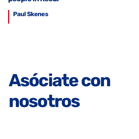
Paul Skenes
MVP | June '26
Asóciate con
nosotros
Apoya la misión de los jugadores con tu marca:
programas conjuntos, patrocinios y donaciones que
lleguen a las comunidades que más lo necesitan.