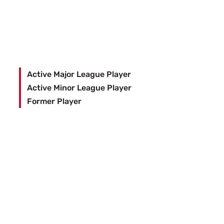
support the nonprofits and causes they are
passionate about, with the Trust matching eligible
donations to maximize community impact.
Start your matching gift request:
Active Major League Player
Active Minor League Player
Former Player