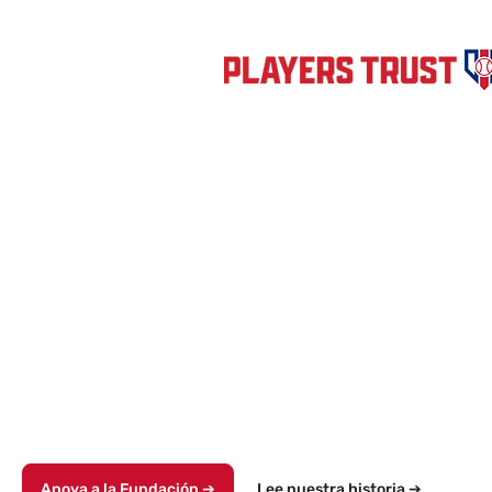
30 años.
Desde 1996, el Players Trust- la organización benéfica de la
MLBPA- ha empoderado a los Peloteros de
las Grandes Ligas para realizar cambios significativos en las causas
y comunidades que más les importan.
En 2024, el Players Trust expandió sus programas y recursos para
incluir Peloteros de las Ligas Menores, aumentando oportunidades
para que peloteros de cada nivel del béisbol
profesional puedan retribuir a sus comunidades y generar un
impacto duradero.
Apoya a la Fundación ➔
Lee nuestra historia ➔