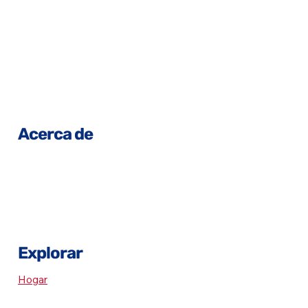
Acerca de
Dirección: 1325 Avenue of Americas, Nueva York, NY,
10119
Teléfono: 0123456789
Correo electrónico:
playerstrust@mlbpa.org
Explorar
Hogar
El equipo