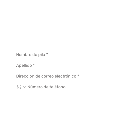
Sobre nosotros
Contáctanos
Programa MVP
Apoye a la Fundación
Únete a nuestra comunidad 
de noticias electrónicas.
Acepto recibir la actualización mensual: 
información sobre el MVP actual, nuevos 
programas y eventos cerca de mí. Puedo 
darme de baja en cualquier momento.
*