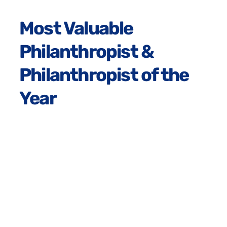
Most Valuable
Philanthropist &
Philanthropist of the
Year
The MVP award recognizes Major League Players
making a meaningful impact through philanthropy
— presented six times a season, April through
September, with a $10,000 grant to each recipient's
charity.
Every MVP nominee is also in the running for
Philanthropist of the Year, which sends $25,000 to
the winner's chosen cause.