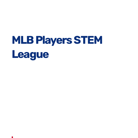
MLB Players STEM
League
A baseball-inspired program for middle-school
youth, run in partnership with Learn Fresh. The
program brings to life the energy of the sport
through a board game and curriculum that
cultivate students’ math skills.
The program is free for organizations and schools
of all types, and helps students build new skills,
confidence, and a passion for learning through a
fun and engaging program rooted in sport.